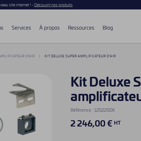
eau site internet ! -
Découvrir nos produits
ns
Services
À propos
Ressources
Blog
MPLIFICATEUR D'AIR
KIT DELUXE SUPER AMPLIFICATEUR D'AIR
Kit Deluxe 
amplificateu
Référence :
120220DX
2 246,00 €
HT