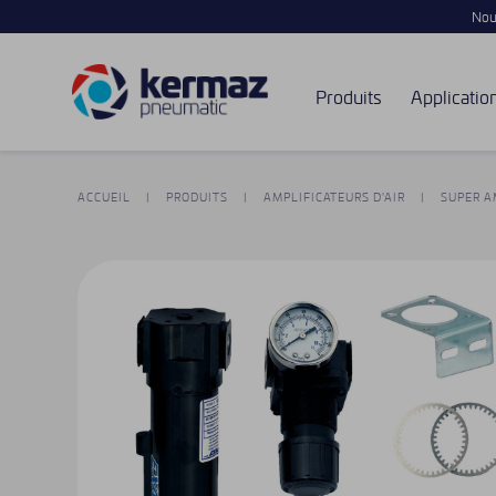
Nouv
Produits
Applicatio
ACCUEIL
PRODUITS
AMPLIFICATEURS D'AIR
SUPER A