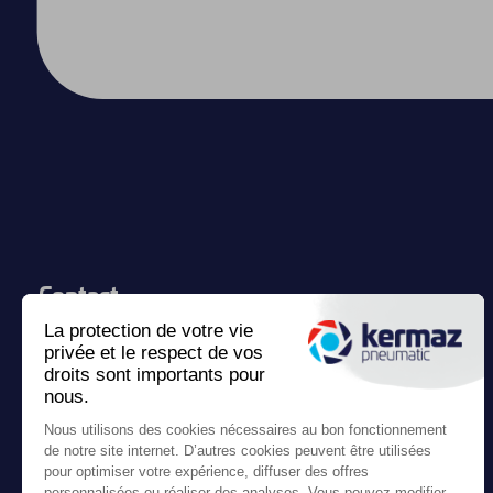
Contact
Kermaz Pneumatic
6 rue Auguste Bartholdi
78420 Carrières-sur-seine
France
Appelez-nous :
01 69 30 69 80
Écrivez-nous :
contact@kermaz-pneumatic.com