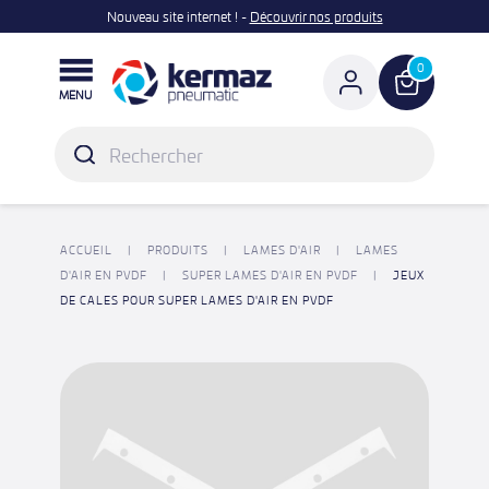
Nouveau site internet ! -
Découvrir nos produits

0
MENU
ACCUEIL
PRODUITS
LAMES D'AIR
LAMES
D'AIR EN PVDF
SUPER LAMES D'AIR EN PVDF
JEUX
DE CALES POUR SUPER LAMES D'AIR EN PVDF