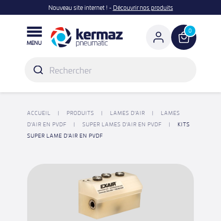
Nouveau site internet ! -
Découvrir nos produits

0
MENU
ACCUEIL
PRODUITS
LAMES D'AIR
LAMES
D'AIR EN PVDF
SUPER LAMES D'AIR EN PVDF
KITS
SUPER LAME D'AIR EN PVDF