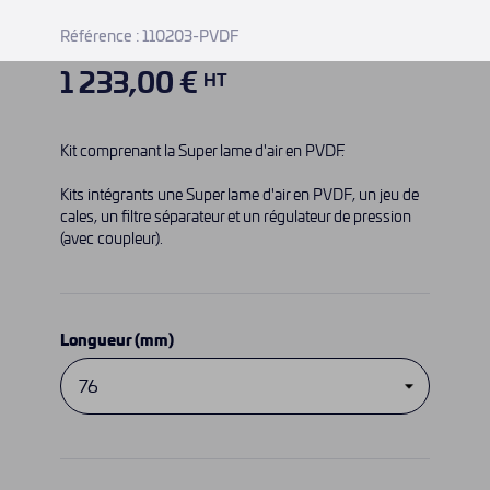
Référence :
110203-PVDF
1 233,00 €
HT
Kit comprenant la Super lame d'air en PVDF.
Kits intégrants une Super lame d'air en PVDF, un jeu de
cales, un filtre séparateur et un régulateur de pression
(avec coupleur).
Longueur (mm)