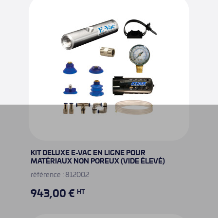
KIT DELUXE E-VAC EN LIGNE POUR
MATÉRIAUX NON POREUX (VIDE ÉLEVÉ)
référence : 812002
943,00 €
HT