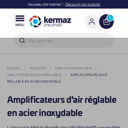
Nouveau site internet ! -
Découvrir nos produits

0
MENU
ACCUEIL
PRODUITS
AMPLIFICATEURS D'AIR
AMPLIFICATEURS D'AIR RÉGLABLE
AMPLIFICATEURS D'AIR
RÉGLABLE EN ACIER INOXYDABLE
Amplificateurs d'air réglable
en acier inoxydable
La force et le débit de l'Amplificateur d'Air Réglable™ sont modifiés