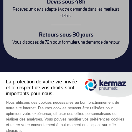
Devis sous 48h
Recevez un devis adapté à votre demande dans les meilleurs
délais.
Retours sous 30 jours
Vous disposez de 72h pour formuler une demande de retour
Contact
keyboard_arrow_down
Liens utiles

Boutique
