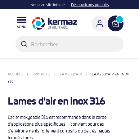
Nouveau site internet ! -
Découvrir nos produits

0
MENU
ACCUEIL
PRODUITS
LAMES D'AIR
LAMES D'AIR EN INOX
316
Lames d'air en inox 316
L'acier inoxydable 316 est recommandé dans le carde
d'applications plus spécifiques. Il convient pour des
d'environements fortement corrosifs ou de très hautes
températures