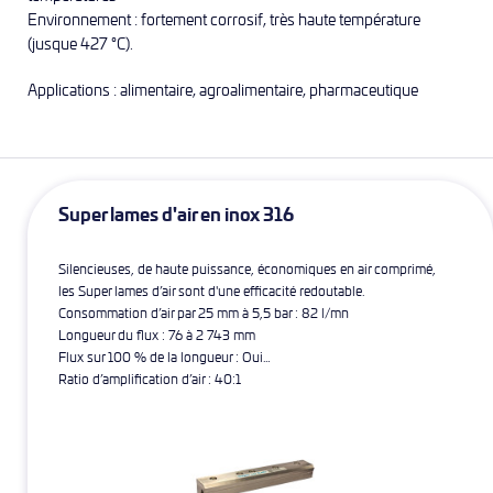
Environnement : fortement corrosif, très haute température
(jusque 427 °C).
Applications : alimentaire, agroalimentaire, pharmaceutique
Super lames d'air en inox 316
Silencieuses, de haute puissance, économiques en air comprimé,
les Super lames d’air sont d'une efficacité redoutable.
Consommation d’air par 25 mm à 5,5 bar : 82 l/mn
Longueur du flux : 76 à 2 743 mm
Flux sur 100 % de la longueur : Oui
Ratio d’amplification d’air : 40:1
Niveau sonore à 5,5 bar : 69 Db
Entrées d’air : Extrémités et dessous
Applications : nettoyage, soufflage, séchage, refroidissement,
gonflage de sac, séparation environnementale.