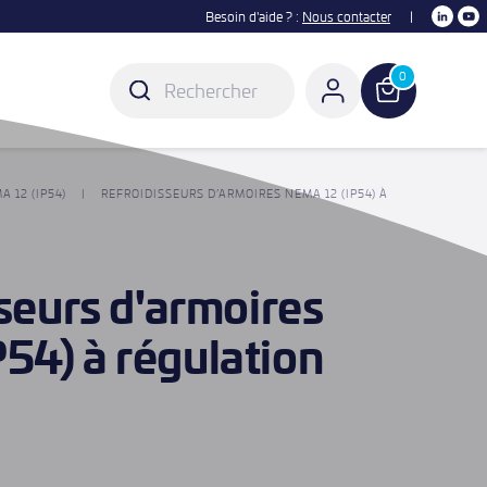
Besoin d'aide ? :
Nous contacter
|
0
 12 (IP54)
REFROIDISSEURS D’ARMOIRES NEMA 12 (IP54) À
sseurs d'armoires
54) à régulation