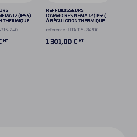
EURS
REFROIDISSEURS
KIT RE
EMA 12 (IP54)
D’ARMOIRES NEMA 12 (IP54)
D'ARMO
N THERMIQUE
À RÉGULATION THERMIQUE
RÉGUL
T4315-240
référence : HT4315-24VDC
référen
€
1 301,00 €
1 07
HT
HT