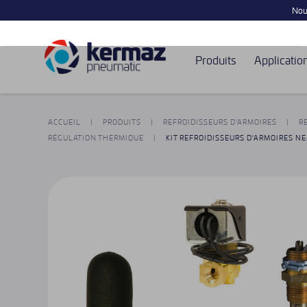
Nouv
Produits
Applicatio
ACCUEIL
PRODUITS
REFROIDISSEURS D’ARMOIRES
R
RÉGULATION THERMIQUE
KIT REFROIDISSEURS D'ARMOIRES NE