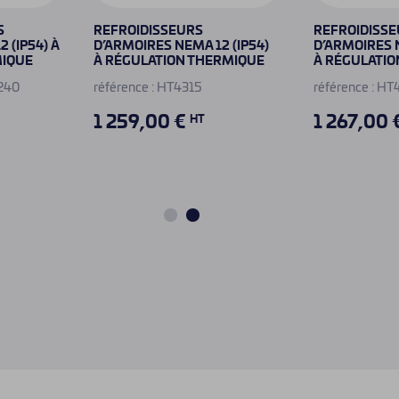
S
REFROIDISSEURS
REFROIDISS
 (IP54) À
D’ARMOIRES NEMA 12 (IP54)
D’ARMOIRES N
MIQUE
À RÉGULATION THERMIQUE
À RÉGULATIO
C240
référence : HT4315
référence : H
1 259,00 €
1 267,00 
HT