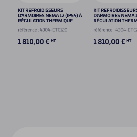
KIT REFROIDISSEURS
KIT REFROIDISSEUR
) À
D'ARMOIRES NEMA 12 (IP54) À
D'ARMOIRES NEMA 12
RÉGULATION THERMIQUE
RÉGULATION THER
référence : 4304-ETC120
référence : 4304-ET
1 810,00 €
1 810,00 €
HT
HT