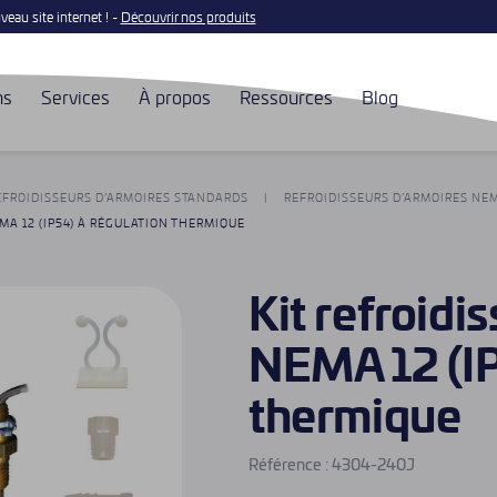
eau site internet ! -
Découvrir nos produits
ns
Services
À propos
Ressources
Blog
EFROIDISSEURS D’ARMOIRES STANDARDS
REFROIDISSEURS D’ARMOIRES NEMA
MA 12 (IP54) À RÉGULATION THERMIQUE
Kit refroidi
NEMA 12 (IP
thermique
Référence :
4304-240J