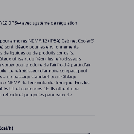
MA 12 (IP54) avec système de régulation
 pour armoires NEMA 12 (IP54) Cabinet Cooler®
ile) sont idéaux pour les environnements
s de liquides ou de produits corrosifs.
teux utilisant du fréon, les refroidisseurs
ortex pour produire de l'air froid à partir d'air
le. Le refroidisseur d'armoire compact peut
s via un passage standard pour câblage
ation NEMA de l'enceinte électronique. Tous les
tifiés UL et conformes CE. Ils offrent une
r refroidir et purger les panneaux de
Kcal/h)