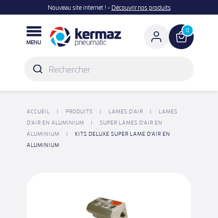
Nouveau site internet ! -
Découvrir nos produits

0
MENU
ACCUEIL
PRODUITS
LAMES D'AIR
LAMES
D'AIR EN ALUMINIUM
SUPER LAMES D'AIR EN
ALUMINIUM
KITS DELUXE SUPER LAME D'AIR EN
ALUMINIUM