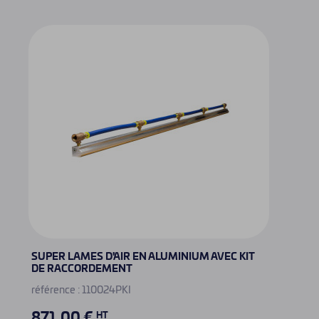
SUPER LAMES D'AIR EN ALUMINIUM AVEC KIT
KIT
DE RACCORDEMENT
réfé
référence : 110024PKI
63
871,00 €
HT