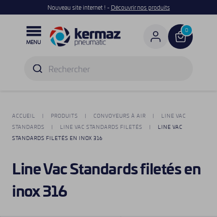
Nouveau site internet ! -
Découvrir nos produits

0
MENU
ACCUEIL
PRODUITS
CONVOYEURS À AIR
LINE VAC
STANDARDS
LINE VAC STANDARDS FILETÉS
LINE VAC
STANDARDS FILETÉS EN INOX 316
Line Vac Standards filetés en
inox 316