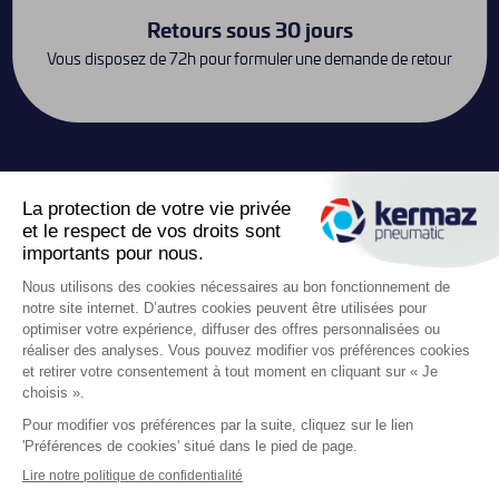
Retours sous 30 jours
Vous disposez de 72h pour formuler une demande de retour
Contact
keyboard_arrow_down
Liens utiles

Boutique
