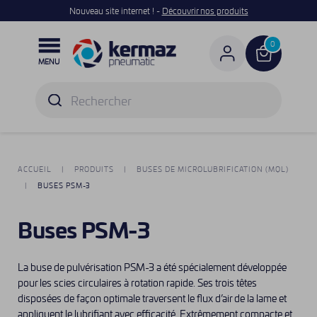
Nouveau site internet ! -
Découvrir nos produits

0
MENU
ACCUEIL
PRODUITS
BUSES DE MICROLUBRIFICATION (MQL)
BUSES PSM-3
Buses PSM-3
La buse de pulvérisation PSM-3 a été spécialement développée
pour les scies circulaires à rotation rapide. Ses trois têtes
disposées de façon optimale traversent le flux d’air de la lame et
appliquent le lubrifiant avec efficacité. Extrêmement compacte et